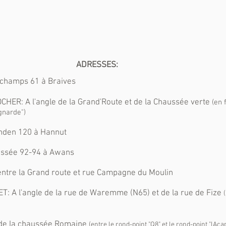
ADRESSES:
champs 61 à Braives
ER: A l'angle de la Grand'Route et de la Chaussée verte
(en 
narde")
nden 120 à Hannut
ssée 92-94 à Awans
entre la Grand route et rue Campagne du Moulin
: A l'angle de la rue de Waremme (N65) et de la rue de Fize
de la chaussée Romaine
(entre le rond-point "Q8" et le rond-point "lAca