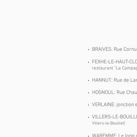
BRAIVES: Rue Cornu
FEXHE-LE-HAUT-CLOCH
restaurant "L
a C
ampag
HANNUT: Rue de La
HOGNOUL: Rue Chau
VERLAINE: jonction 
VILLERS-LE-BOUILLET
Villers-le-Bouillet)
WAREMME: Le long 