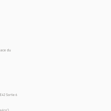
face du
(E42 Sortie 6
pulco")