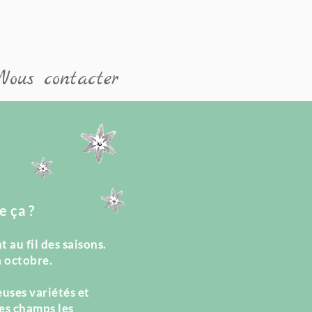
OOMS
Nous contacter
e ça ?
 au fil des saisons.
à octobre.
euses variétés et
es champs les