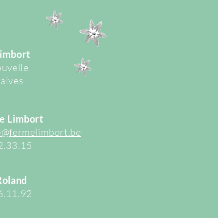
imbort
ouvelle
aives
e Limbort
e@fermelimbort.be
2.33.15
Roland
6.11.92